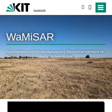
suchen
WaMiSAR
WaMiSAR
Nachhaltiges und klimaanagepasstes Wassermanagement im
Bergbau der Region des südlichen Afrikas