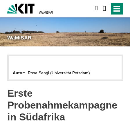
suchen
WaMiSAR
WaMiSAR
Autor:
Rosa Sengl (Universität Potsdam)
Erste
Probenahmekampagne
in Südafrika